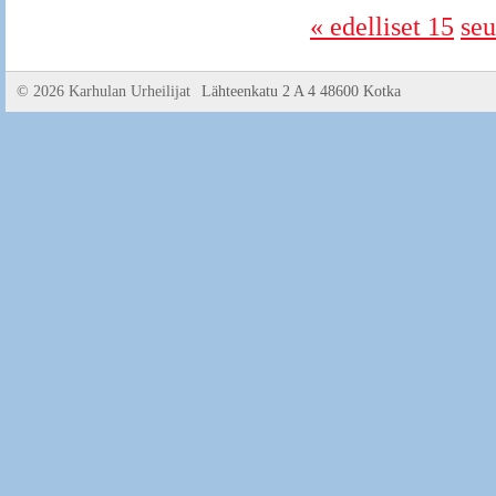
« edelliset 15
seu
©
2026 Karhulan Urheilijat
Lähteenkatu 2 A 4 48600 Kotka