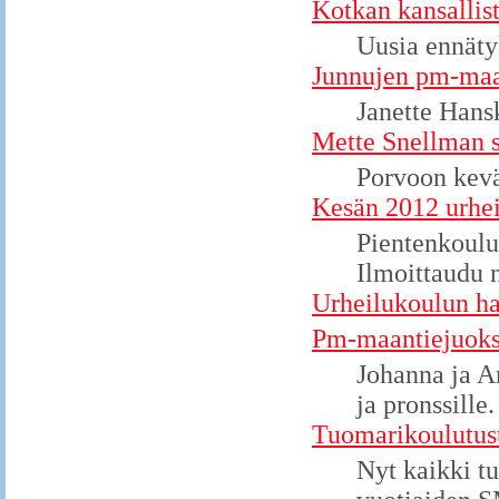
Kotkan kansallist
Uusia ennäty
Junnujen pm-maas
Janette Hansk
Mette Snellman s
Porvoon kevä
Kesän 2012 urhei
Pientenkoulu
Ilmoittaudu 
Urheilukoulun ha
Pm-maantiejuoksu
Johanna ja A
ja pronssille.
Tuomarikoulutus
Nyt kaikki t