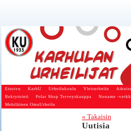
Etusivu
KarhU
Urheilukoulu
Yleisurheilu
Aikuis
Rekrytointi
Polar Shop Terveyskauppa
Noname -verk
Mehiläinen OmaUrheilu
« Takaisin
Uutisia