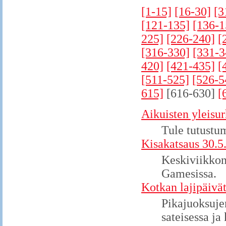
[1-15]
[16-30]
[3
[121-135]
[136-1
225]
[226-240]
[
[316-330]
[331-3
420]
[421-435]
[
[511-525]
[526-5
615]
[616-630]
[
Aikuisten yleisur
Tule tutustu
Kisakatsaus 30.5
Keskiviikkona
Gamesissa.
Kotkan lajipäivät
Pikajuoksujen
sateisessa ja