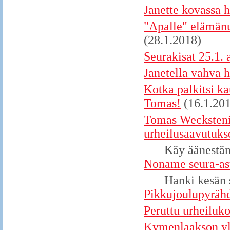
Janette kovassa h
"Apalle" elämänu
(28.1.2018)
Seurakisat 25.1. 
Janetella vahva 
Kotka palkitsi ka
Tomas!
(16.1.20
Tomas Wecksteni
urheilusaavutuk
Käy äänestä
Noname seura-asu
Hanki kesän 
Pikkujoulupyrähd
Peruttu urheiluk
Kymenlaakson yle