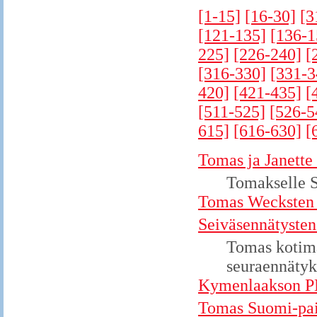
[1-15]
[16-30]
[3
[121-135]
[136-1
225]
[226-240]
[
[316-330]
[331-3
420]
[421-435]
[
[511-525]
[526-5
615]
[616-630]
[
Tomas ja Janette
Tomakselle 
Tomas Wecksten h
Seiväsennätysten
Tomas kotima
seuraennätyk
Kymenlaakson PM-
Tomas Suomi-pai