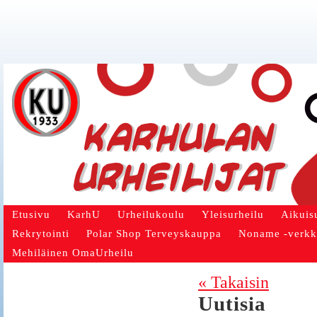
Etusivu
KarhU
Urheilukoulu
Yleisurheilu
Aikuis
Rekrytointi
Polar Shop Terveyskauppa
Noname -verk
Mehiläinen OmaUrheilu
« Takaisin
Uutisia