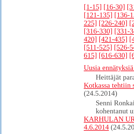
[1-15]
[16-30]
[3
[121-135]
[136-1
225]
[226-240]
[
[316-330]
[331-3
420]
[421-435]
[
[511-525]
[526-5
615]
[616-630]
[
Uusia ennätyksiä 
Heittäjät par
Kotkassa tehtiin
(24.5.2014)
Senni Ronkai
kohentanut ur
KARHULAN URHE
4.6.2014
(24.5.2