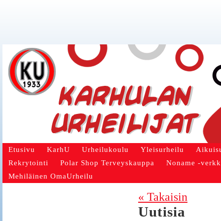
Etusivu
KarhU
Urheilukoulu
Yleisurheilu
Aikuis
Rekrytointi
Polar Shop Terveyskauppa
Noname -verk
Mehiläinen OmaUrheilu
« Takaisin
Uutisia