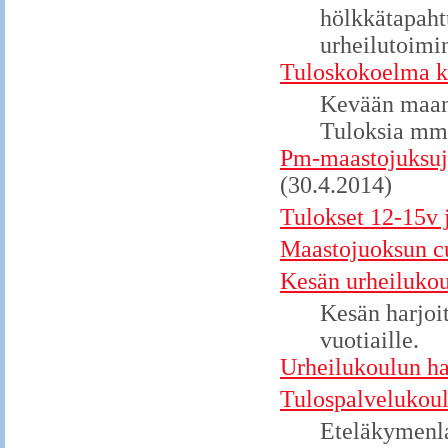
hölkkätapaht
urheilutoimi
Tuloskokoelma k
Kevään maant
Tuloksia mm.
Pm-maastojuksuje
(30.4.2014)
Tulokset 12-15v j
Maastojuoksun cu
Kesän urheilukou
Kesän harjoit
vuotiaille.
Urheilukoulun hal
Tulospalvelukoul
Eteläkymenla