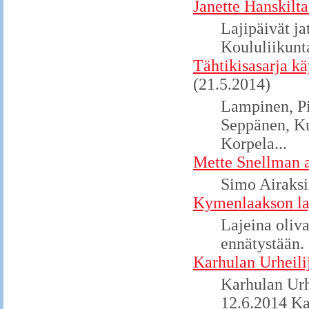
Janette Hanskilta
Lajipäivät ja
Koululiikunt
Tähtikisasarja k
(21.5.2014)
Lampinen, Pi
Seppänen, Ku
Korpela...
Mette Snellman a
Simo Airaksi
Kymenlaakson laj
Lajeina oliva
ennätystään.
Karhulan Urheili
Karhulan Urh
12.6.2014 Ka