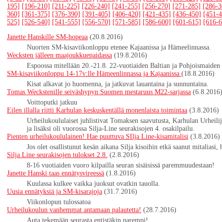
195]
[196-210]
[211-225]
[226-240]
[241-255]
[256-270]
[271-285]
[286-3
360]
[361-375]
[376-390]
[391-405]
[406-420]
[421-435]
[436-450]
[451-4
525]
[526-540]
[541-555]
[556-570]
[571-585]
[586-600]
[601-615]
[616-6
Janette Hanskille SM-hopeaa
(20.8.2016)
Nuorten SM-kisaviikonloppu etenee Kajaanissa ja Hämeelinnassa.
Wecksten jälleen maajoukkuepaidassa
(19.8.2016)
Espoossa mitellään 20.-21.8. 22-vuotiaiden Baltian ja Pohjoismaiden 
SM-kisaviikonloppu 14-17v:lle Hämeenlinnassa ja Kajaanissa
(18.8.2016)
Kisat alkavat jo huomenna, ja jatkuvat lauantaina ja sunnuntaina.
Tomas Weckstenille seiväshypyn Suomen mestaruus M22-sarjassa
(6.8.2016
Voittoputki jatkuu
Eilen illalla riitti Karhulan keskuskentällä monenlaista toimintaa
(3.8.2016)
Urheilukoululaiset juhlistivat Tomaksen saavutusta, Karhulan Urheilijo
ja lisäksi oli vuorossa Silja-Line seurakisojen 4. osakilpailu.
Pienten urheilukoululainen! Hae puuttuva SIlja Line-kisamitalisi
(3.8.2016)
Jos olet osallistunut kesän aikana Silja kisoihin etkä saanut mitaliasi,
Silja Line seurakisojen tulokset 2.8.
(2.8.2016)
8-16 vuotiaiden vuoro kilpailla seuran sisäisissä paremmuudestaan!
Janette Hanski taas ennätysvireessä
(1.8.2016)
Kuulassa kulkee vaikka juoksut ovatkin tauolla.
Uusia ennätyksiä ja SM-kisarajoja
(31.7.2016)
Viikonlopun tulossatoa
Urheilukoulun vanhemmat antamaan palautetta!
(28.7.2016)
Auta tekemään seurasta entistäkin parempi!