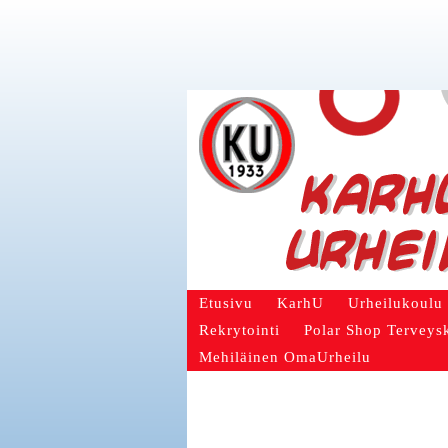
Etusivu
KarhU
Urheilukoulu
Rekrytointi
Polar Shop Terveys
Mehiläinen OmaUrheilu