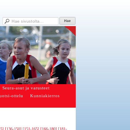
Seura-asut ja varusteet
uotsi-ottelu
Kunniakierros
35]
[136-150]
[151-165]
[166-180]
[181-