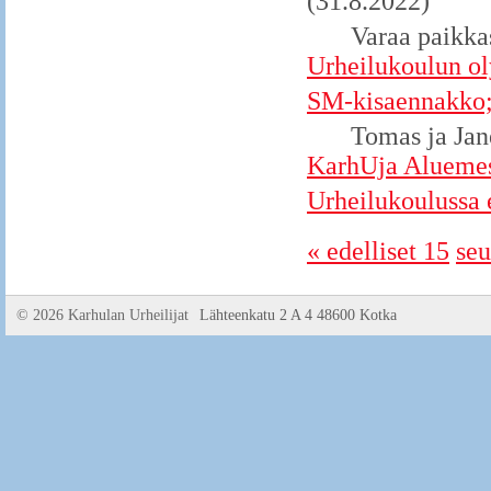
(31.8.2022)
Varaa paikka
Urheilukoulun ol
SM-kisaennakko; 
Tomas ja Jan
KarhUja Aluemes
Urheilukoulussa e
« edelliset 15
seu
©
2026 Karhulan Urheilijat
Lähteenkatu 2 A 4 48600 Kotka