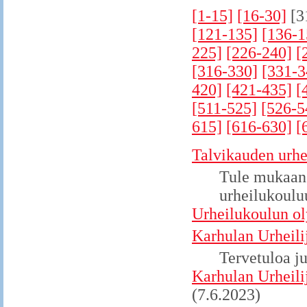
[1-15]
[16-30]
[3
[121-135]
[136-1
225]
[226-240]
[
[316-330]
[331-3
420]
[421-435]
[
[511-525]
[526-5
615]
[616-630]
[
Talvikauden urhe
Tule mukaan 
urheilukoulu
Urheilukoulun ol
Karhulan Urheili
Tervetuloa j
Karhulan Urheilij
(7.6.2023)