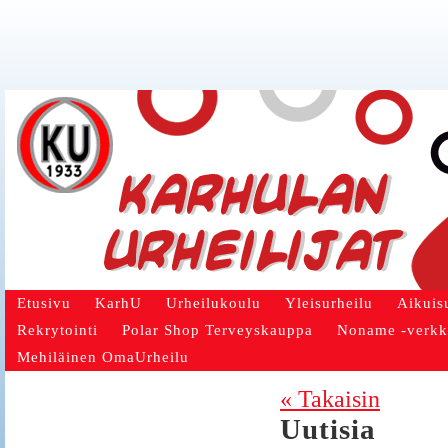
Etusivu
KarhU
Urheilukoulu
Yleisurheilu
Aikuis
Rekrytointi
Polar Shop Terveyskauppa
Noname -verk
Mehiläinen OmaUrheilu
« Takaisin
Uutisia