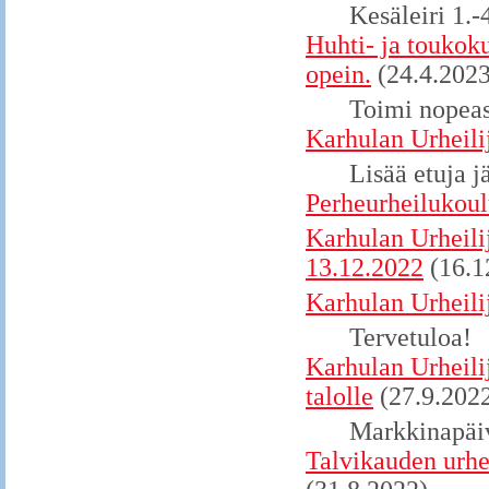
Kesäleiri 1.
Huhti- ja toukok
opein.
(24.4.2023
Toimi nopeas
Karhulan Urheili
Lisää etuja j
Perheurheilukoul
Karhulan Urheili
13.12.2022
(16.1
Karhulan Urheili
Tervetuloa!
Karhulan Urheili
talolle
(27.9.202
Markkinapäi
Talvikauden urhe