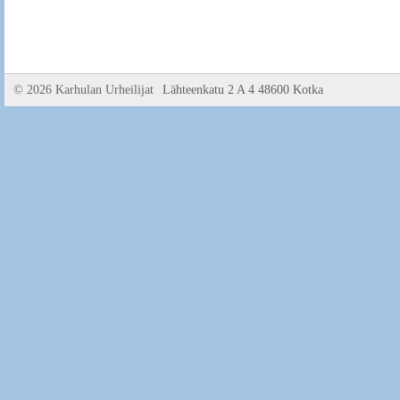
©
2026 Karhulan Urheilijat
Lähteenkatu 2 A 4 48600 Kotka