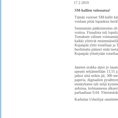
17.2.2019
SM-hallien tulossatoa!
Tämän vuotiset SM-hallit käy
voidaan pitää lupauksia herä
Sunnuntain pääkiinnostus oli 
voittoa. Finaalista tuli lop
Tomaksen välinen voimannäyt
kaikki ylittivät ensimmäisel
Kujanpää ylitti toisellaan j
huolimatta päässyt enää tuota
Kujanpää ylitettyään toisella
Janeten urakka alpoi jo lauan
upeasti neljännellään 13,55 ja
jatkoi siitä mihin jäi, 300 m
paperia, digitaalien pysähtye
ennätykseen tuli neljä kymme
aidoissa, kolmannessa alkuerä
parhaallaan 9,04. Yhteistuloks
Karhulan Urheilijat onnittel