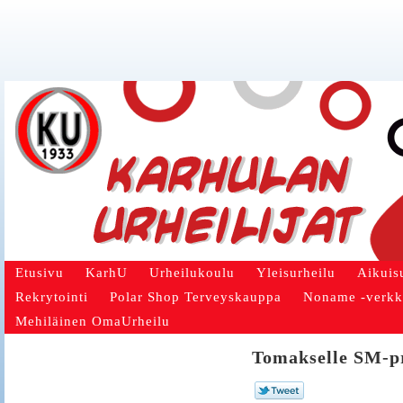
Etusivu
KarhU
Urheilukoulu
Yleisurheilu
Aikuis
Rekrytointi
Polar Shop Terveyskauppa
Noname -verk
Mehiläinen OmaUrheilu
Tomakselle SM-pro