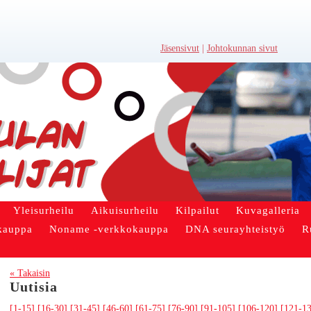
Jäsensivut
|
Johtokunnan sivut
Yleisurheilu
Aikuisurheilu
Kilpailut
Kuvagalleria
kauppa
Noname -verkkokauppa
DNA seurayhteistyö
R
« Takaisin
Uutisia
[1-15]
[16-30]
[31-45]
[46-60]
[61-75]
[76-90]
[91-105]
[106-120]
[121-1