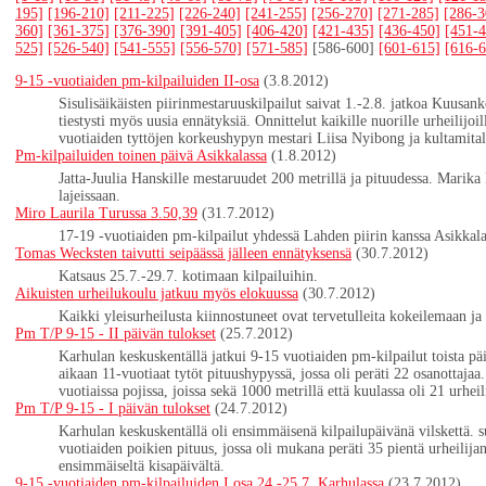
195]
[196-210]
[211-225]
[226-240]
[241-255]
[256-270]
[271-285]
[286-3
360]
[361-375]
[376-390]
[391-405]
[406-420]
[421-435]
[436-450]
[451-4
525]
[526-540]
[541-555]
[556-570]
[571-585]
[586-600]
[601-615]
[616-6
9-15 -vuotiaiden pm-kilpailuiden II-osa
(3.8.2012)
Sisulisäikäisten piirinmestaruuskilpailut saivat 1.-2.8. jatkoa Kuusan
tiestysti myös uusia ennätyksiä. Onnittelut kaikille nuorille urheilijo
vuotiaiden tyttöjen korkeushypyn mestari Liisa Nyibong ja kultamital
Pm-kilpailuiden toinen päivä Asikkalassa
(1.8.2012)
Jatta-Juulia Hanskille mestaruudet 200 metrillä ja pituudessa. Marika
lajeissaan.
Miro Laurila Turussa 3.50,39
(31.7.2012)
17-19 -vuotiaiden pm-kilpailut yhdessä Lahden piirin kanssa Asikkala
Tomas Wecksten taivutti seipäässä jälleen ennätyksensä
(30.7.2012)
Katsaus 25.7.-29.7. kotimaan kilpailuihin.
Aikuisten urheilukoulu jatkuu myös elokuussa
(30.7.2012)
Kaikki yleisurheilusta kiinnostuneet ovat tervetulleita kokeilemaan ja
Pm T/P 9-15 - II päivän tulokset
(25.7.2012)
Karhulan keskuskentällä jatkui 9-15 vuotiaiden pm-kilpailut toista p
aikaan 11-vuotiaat tytöt pituushypyssä, jossa oli peräti 22 osanottajaa
vuotiaissa pojissa, joissa sekä 1000 metrillä että kuulassa oli 21 urhei
Pm T/P 9-15 - I päivän tulokset
(24.7.2012)
Karhulan keskuskentällä oli ensimmäisenä kilpailupäivänä vilskettä. 
vuotiaiden poikien pituus, jossa oli mukana peräti 35 pientä urheilij
ensimmäiseltä kisapäivältä.
9-15 -vuotiaiden pm-kilpailuiden I osa 24.-25.7. Karhulassa
(23.7.2012)