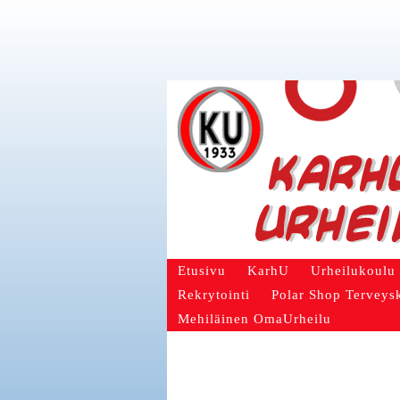
Etusivu
KarhU
Urheilukoulu
Rekrytointi
Polar Shop Terveys
Mehiläinen OmaUrheilu