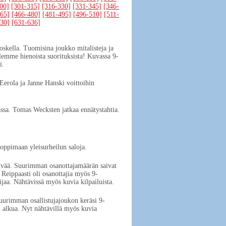
00]
[301-315]
[316-330]
[331-345]
[346-
65]
[466-480]
[481-495]
[496-510]
[511-
30]
[631-636]
koskella. Tuomisina joukko mitalisteja ja
illemme hienoista suorituksista! Kuvassa 9-
i.
 Eerola ja Janne Hanski voittoihin
ssa. Tomas Wecksten jatkaa ennätystahtia.
 oppimaan yleisurheilun saloja.
äivää. Suurimman osanottajamäärän saivat
. Reippaasti oli osanottajia myös 9-
lijaa. Nähtävissä myös kuvia kilpailuista.
suurimman osallistujajoukon keräsi 9-
an alkua. Nyt nähtävillä myös kuvia