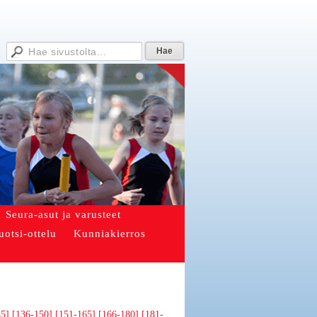
Seura-asut ja varusteet
uotsi-ottelu
Kunniakierros
35]
[136-150]
[151-165]
[166-180]
[181-