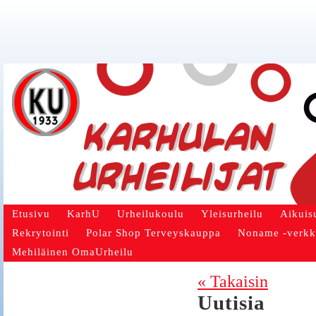
Etusivu
KarhU
Urheilukoulu
Yleisurheilu
Aikuis
Rekrytointi
Polar Shop Terveyskauppa
Noname -verk
Mehiläinen OmaUrheilu
« Takaisin
Uutisia