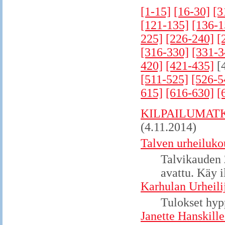
[1-15]
[16-30]
[3
[121-135]
[136-1
225]
[226-240]
[
[316-330]
[331-3
420]
[421-435]
[
[511-525]
[526-5
615]
[616-630]
[
KILPAILUMATKA
(4.11.2014)
Talven urheilukou
Talvikauden 
avattu. Käy 
Karhulan Urheili
Tulokset hypp
Janette Hanskil