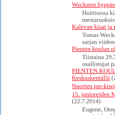
Wecksten hyppäs
Huittisissa k
mestaruuksis
Kalevan kisat ja
Tomas Weckst
sarjan viiden
Pienten koulun o
Tiistaina 29.
osallistujat 
PIENTEN KOULU
Keskuskentällä
(
Nuorten pm-kisoje
15. junioreiden 
(22.7.2014)
Eugene, Oreg