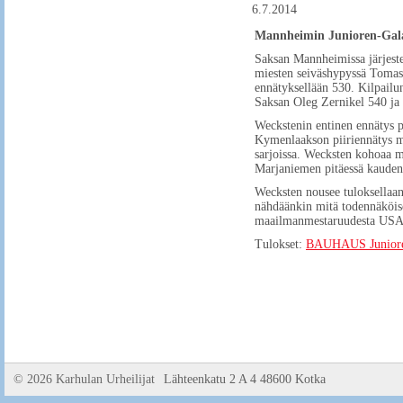
6.7.2014
Mannheimin Junioren-Gala 
Saksan Mannheimissa järjeste
miesten seiväshypyssä Tomas 
ennätyksellään 530. Kilpailu
Saksan Oleg Zernikel 540 ja
Weckstenin entinen ennätys pa
Kymenlaakson piiriennätys mi
sarjoissa. Wecksten kohoaa my
Marjaniemen pitäessä kauden 
Wecksten nousee tuloksellaan
nähdäänkin mitä todennäköi
maailmanmestaruudesta USA:
Tulokset:
BAUHAUS Junioren
©
2026 Karhulan Urheilijat
Lähteenkatu 2 A 4 48600 Kotka