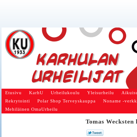
Etusivu
KarhU
Urheilukoulu
Yleisurheilu
Aikuis
Rekrytointi
Polar Shop Terveyskauppa
Noname -verk
Mehiläinen OmaUrheilu
Tomas Wecksten k