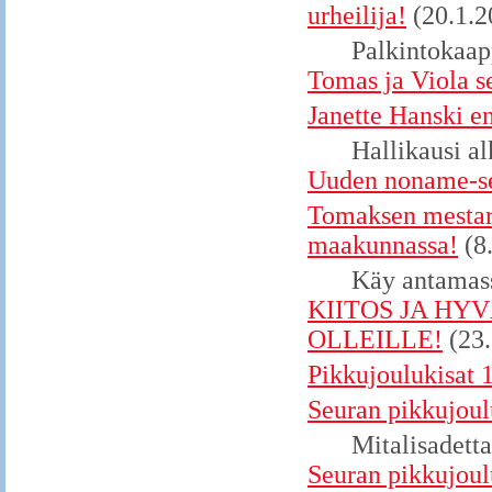
urheilija!
(20.1.2
Palkintokaapp
Tomas ja Viola s
Janette Hanski e
Hallikausi al
Uuden noname-seu
Tomaksen mestaru
maakunnassa!
(8
Käy antamass
KIITOS JA H
OLLEILLE!
(23
Pikkujoulukisat 
Seuran pikkujoul
Mitalisadetta
Seuran pikkujoul