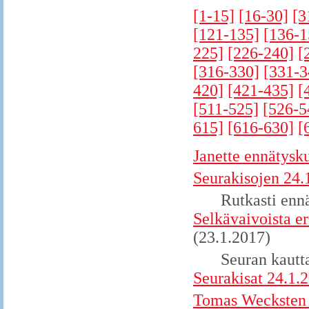
[1-15]
[16-30]
[3
[121-135]
[136-1
225]
[226-240]
[
[316-330]
[331-3
420]
[421-435]
[
[511-525]
[526-5
615]
[616-630]
[
Janette ennätysk
Seurakisojen 24.1
Rutkasti enn
Selkävaivoista e
(23.1.2017)
Seuran kautta
Seurakisat 24.1.
Tomas Wecksten K