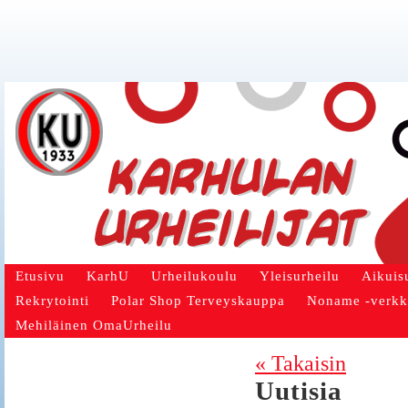
Etusivu
KarhU
Urheilukoulu
Yleisurheilu
Aikuis
Rekrytointi
Polar Shop Terveyskauppa
Noname -verk
Mehiläinen OmaUrheilu
« Takaisin
Uutisia