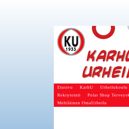
Etusivu
KarhU
Urheilukoulu
Rekrytointi
Polar Shop Terveys
Mehiläinen OmaUrheilu