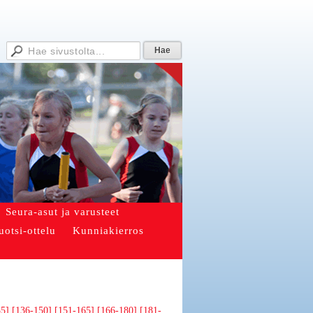
Seura-asut ja varusteet
uotsi-ottelu
Kunniakierros
35]
[136-150]
[151-165]
[166-180]
[181-