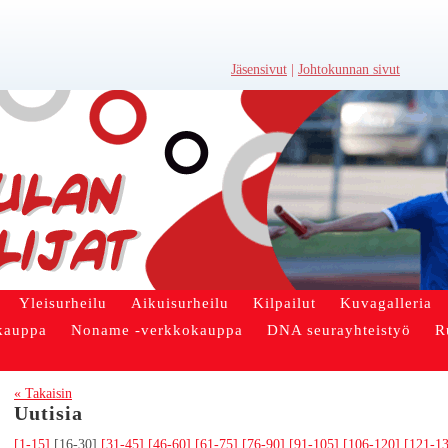
Jäsensivut
|
Johtokunnan sivut
Yleisurheilu
Aikuisurheilu
Kilpailut
Kuvagalleria
kauppa
Noname -verkkokauppa
DNA seurayhteistyö
R
« Takaisin
Uutisia
[1-15]
[16-30]
[31-45]
[46-60]
[61-75]
[76-90]
[91-105]
[106-120]
[121-1