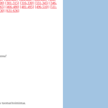
00]
[301-315]
[316-330]
[331-345]
[346-
65]
[466-480]
[481-495]
[496-510]
[511-
30]
[631-636]
ussa!
a tuomaritoimintaa.