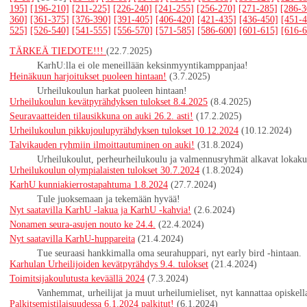
195]
[196-210]
[211-225]
[226-240]
[241-255]
[256-270]
[271-285]
[286-3
360]
[361-375]
[376-390]
[391-405]
[406-420]
[421-435]
[436-450]
[451-4
525]
[526-540]
[541-555]
[556-570]
[571-585]
[586-600]
[601-615]
[616-6
TÄRKEÄ TIEDOTE!!!
(22.7.2025)
KarhU:lla ei ole meneillään keksinmyyntikamppanjaa!
Heinäkuun harjoitukset puoleen hintaan!
(3.7.2025)
Urheilukoulun harkat puoleen hintaan!
Urheilukoulun kevätpyrähdyksen tulokset 8.4.2025
(8.4.2025)
Seuravaatteiden tilausikkuna on auki 26.2. asti!
(17.2.2025)
Urheilukoulun pikkujoulupyrähdyksen tulokset 10.12.2024
(10.12.2024)
Talvikauden ryhmiin ilmoittautuminen on auki!
(31.8.2024)
Urheilukoulut, perheurheilukoulu ja valmennusryhmät alkavat lokaku
Urheilukoulun olympialaisten tulokset 30.7.2024
(1.8.2024)
KarhU kunniakierrostapahtuma 1.8.2024
(27.7.2024)
Tule juoksemaan ja tekemään hyvää!
Nyt saatavilla KarhU -lakua ja KarhU -kahvia!
(2.6.2024)
Nonamen seura-asujen nouto ke 24.4.
(22.4.2024)
Nyt saatavilla KarhU-huppareita
(21.4.2024)
Tue seuraasi hankkimalla oma seurahuppari, nyt early bird -hintaan.
Karhulan Urheilijoiden kevätpyrähdys 9.4. tulokset
(21.4.2024)
Toimitsijakoulutusta keväällä 2024
(7.3.2024)
Vanhemmat, urheilijat ja muut urheilumieliset, nyt kannattaa opiskell
Palkitsemistilaisuudessa 6.1.2024 palkitut!
(6.1.2024)