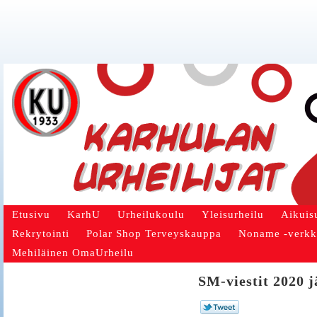
Etusivu
KarhU
Urheilukoulu
Yleisurheilu
Aikuis
Rekrytointi
Polar Shop Terveyskauppa
Noname -verk
Mehiläinen OmaUrheilu
SM-viestit 2020 j