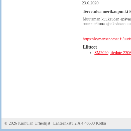
23.6.2020
Tervetuloa merikaupunki K
Muutaman kuukauden epävarmu
suunniteltuna ajankohtana uu
https://kymensanomat.fi/uut
Liitteet
SM2020, tiedote 230
©
2026 Karhulan Urheilijat
Lähteenkatu 2 A 4 48600 Kotka