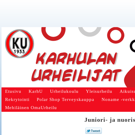
Etusivu
KarhU
Urheilukoulu
Yleisurheilu
Aikuis
Rekrytointi
Polar Shop Terveyskauppa
Noname -verk
Mehiläinen OmaUrheilu
Juniori- ja nuor