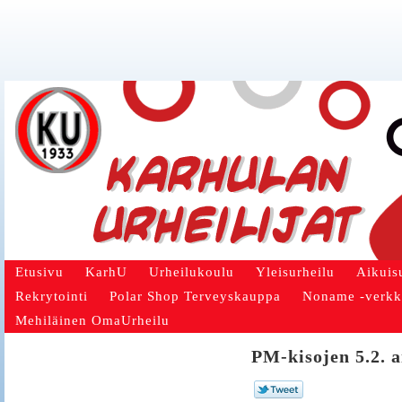
Etusivu
KarhU
Urheilukoulu
Yleisurheilu
Aikuis
Rekrytointi
Polar Shop Terveyskauppa
Noname -verk
Mehiläinen OmaUrheilu
PM-kisojen 5.2. a