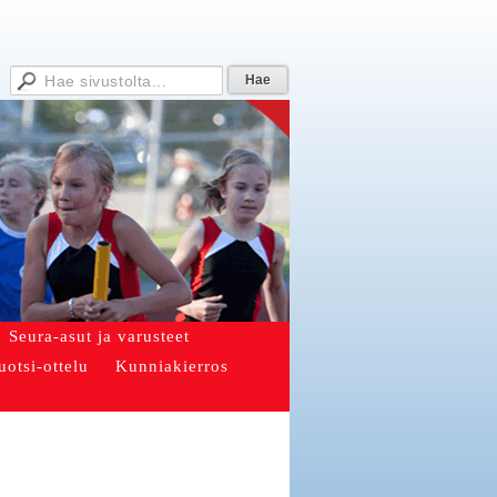
Seura-asut ja varusteet
uotsi-ottelu
Kunniakierros