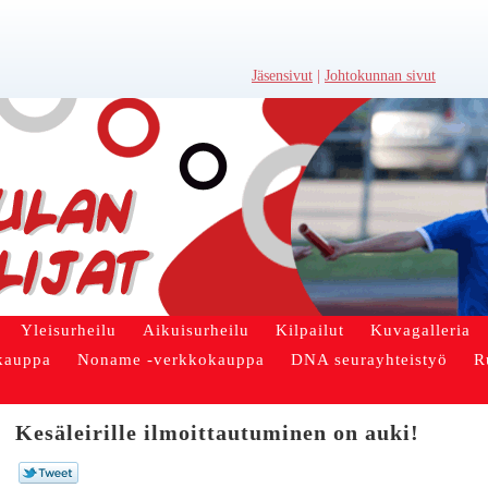
Jäsensivut
|
Johtokunnan sivut
Yleisurheilu
Aikuisurheilu
Kilpailut
Kuvagalleria
kauppa
Noname -verkkokauppa
DNA seurayhteistyö
R
Kesäleirille ilmoittautuminen on auki!