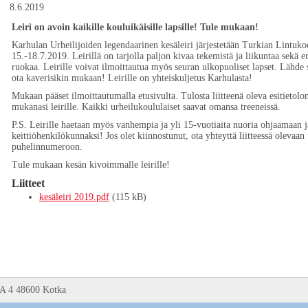
8.6.2019
Leiri on avoin kaikille kouluikäisille lapsille! Tule mukaan!
Karhulan Urheilijoiden legendaarinen kesäleiri järjestetään Turkian Lintuko
15.-18.7.2019. Leirillä on tarjolla paljon kivaa tekemistä ja liikuntaa sekä e
ruokaa. Leirille voivat ilmoittautua myös seuran ulkopuoliset lapset. Lähde 
ota kaverisikin mukaan! Leirille on yhteiskuljetus Karhulasta!
Mukaan pääset ilmoittautumalla etusivulta. Tulosta liitteenä oleva esitietolo
mukanasi leirille. Kaikki urheilukoululaiset saavat omansa treeneissä.
P.S. Leirille haetaan myös vanhempia ja yli 15-vuotiaita nuoria ohjaamaan j
keittiöhenkilökunnaksi! Jos olet kiinnostunut, ota yhteyttä liitteessä olevaan
puhelinnumeroon.
Tule mukaan kesän kivoimmalle leirille!
Liitteet
kesäleiri 2019.pdf
(115 kB)
 A 4 48600 Kotka