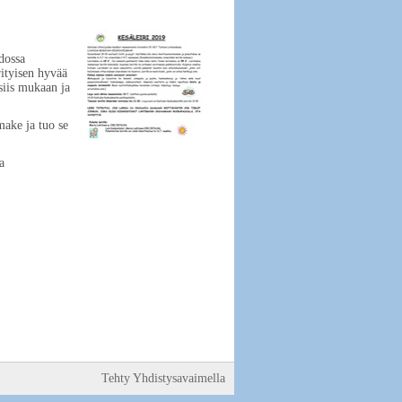
dossa
rityisen hyvää
siis mukaan ja
make ja tuo se
a
Tehty Yhdistysavaimella