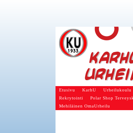
Etusivu
KarhU
Urheilukoulu
Rekrytointi
Polar Shop Terveys
Mehiläinen OmaUrheilu