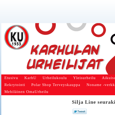
Etusivu
KarhU
Urheilukoulu
Yleisurheilu
Aikuis
Rekrytointi
Polar Shop Terveyskauppa
Noname -verk
Mehiläinen OmaUrheilu
Silja Line seuraki