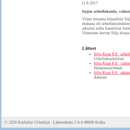
12.8.2017
Isojen urheilukoulu, valme
Viime tiistaina kilpailtiin Si
mukana oli urheilukoululais
aikuisia jotka haastoivat itse
Viimeisen kerran Silja kisoja
Liitteet
Silja Kisat 8.8._urhei
Urheilukoululaiset
Silja Kisat 8.8._val
Valmennusryhmät
Silja Kisat 8.8._aikui
Aikuiset
©
2026 Karhulan Urheilijat
Lähteenkatu 2 A 4 48600 Kotka