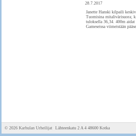
28.7.2017
Janette Hanski kilpaili keski
Tuomisina mitalivärisuora; ku
tuloksella 36,34. 400m aidat 
Gameseissa viimeistään pääse
©
2026 Karhulan Urheilijat
Lähteenkatu 2 A 4 48600 Kotka