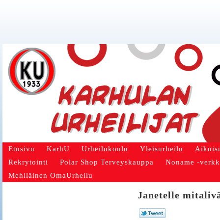
Etusivu
KarhU
Urheilukoulu
Yleisurheilu
Aikuis
Rekrytointi
Polar Shop Terveyskauppa
Noname -verk
Mehiläinen OmaUrheilu
Janetelle mitaliv