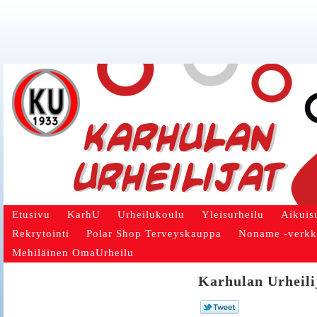
Etusivu
KarhU
Urheilukoulu
Yleisurheilu
Aikuis
Rekrytointi
Polar Shop Terveyskauppa
Noname -verk
Mehiläinen OmaUrheilu
Karhulan Urheili