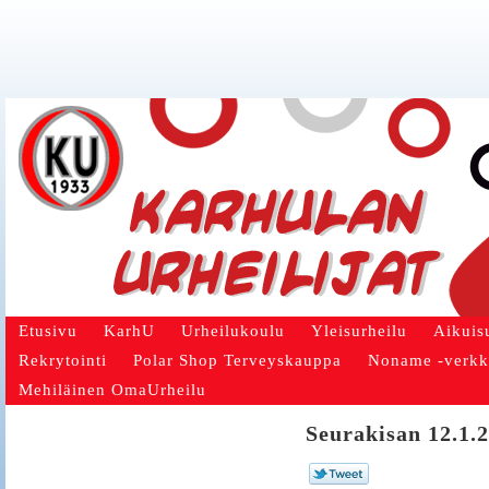
Etusivu
KarhU
Urheilukoulu
Yleisurheilu
Aikuis
Rekrytointi
Polar Shop Terveyskauppa
Noname -verk
Mehiläinen OmaUrheilu
Seurakisan 12.1.2