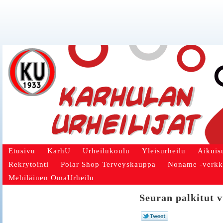
Etusivu
KarhU
Urheilukoulu
Yleisurheilu
Aikuis
Rekrytointi
Polar Shop Terveyskauppa
Noname -verk
Mehiläinen OmaUrheilu
Seuran palkitut 