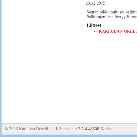
20.12.2015
Seuran pikkujouluissa palkitt
Palkittujen lista löytyy liittee
Liitteet
KARHULAN URHEILIJ
©
2026 Karhulan Urheilijat
Lähteenkatu 2 A 4 48600 Kotka