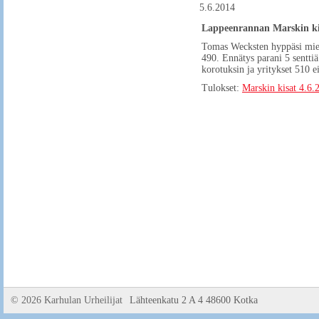
5.6.2014
Lappeenrannan Marskin kisa
Tomas Wecksten hyppäsi mies
490. Ennätys parani 5 senttiä
korotuksin ja yritykset 510 ei
Tulokset:
Marskin kisat 4.6.
©
2026 Karhulan Urheilijat
Lähteenkatu 2 A 4 48600 Kotka