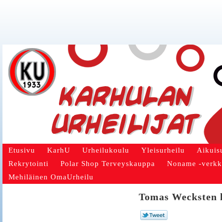
Etusivu
KarhU
Urheilukoulu
Yleisurheilu
Aikuis
Rekrytointi
Polar Shop Terveyskauppa
Noname -verk
Mehiläinen OmaUrheilu
Tomas Wecksten 