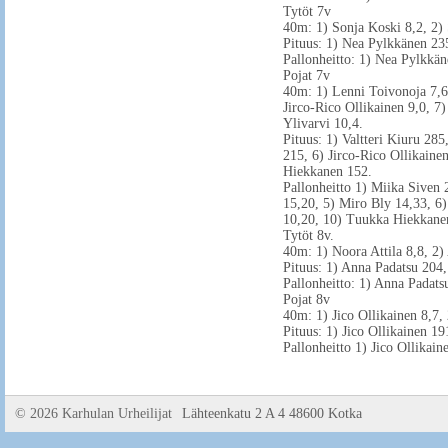
Tytöt 7v
40m: 1) Sonja Koski 8,2, 2) 
Pituus: 1) Nea Pylkkänen 23
Pallonheitto: 1) Nea Pylkkän
Pojat 7v
40m: 1) Lenni Toivonoja 7,6,
Jirco-Rico Ollikainen 9,0, 7
Ylivarvi 10,4.
Pituus: 1) Valtteri Kiuru 28
215, 6) Jirco-Rico Ollikaine
Hiekkanen 152.
Pallonheitto 1) Miika Siven 
15,20, 5) Miro Bly 14,33, 6)
10,20, 10) Tuukka Hiekkane
Tytöt 8v.
40m: 1) Noora Attila 8,8, 2
Pituus: 1) Anna Padatsu 204
Pallonheitto: 1) Anna Padats
Pojat 8v
40m: 1) Jico Ollikainen 8,7, 
Pituus: 1) Jico Ollikainen 19
Pallonheitto 1) Jico Ollikain
©
2026 Karhulan Urheilijat
Lähteenkatu 2 A 4 48600 Kotka