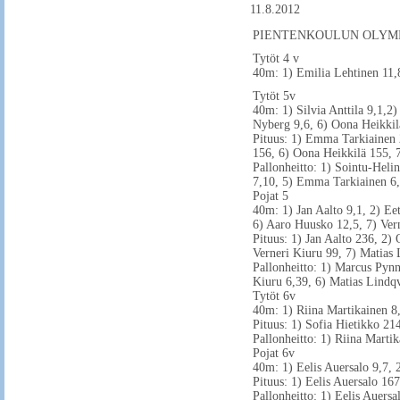
11.8.2012
PIENTENKOULUN OLYMPI
Tytöt 4 v
40m: 1) Emilia Lehtinen 11,8
Tytöt 5v
40m: 1) Silvia Anttila 9,1,2
Nyberg 9,6, 6) Oona Heikkil
Pituus: 1) Emma Tarkiainen 
156, 6) Oona Heikkilä 155, 
Pallonheitto: 1) Sointu-Hel
7,10, 5) Emma Tarkiainen 6,8
Pojat 5
40m: 1) Jan Aalto 9,1, 2) Ee
6) Aaro Huusko 12,5, 7) Ver
Pituus: 1) Jan Aalto 236, 2)
Verneri Kiuru 99, 7) Matias 
Pallonheitto: 1) Marcus Pynn
Kiuru 6,39, 6) Matias Lindqv
Tytöt 6v
40m: 1) Riina Martikainen 8,7
Pituus: 1) Sofia Hietikko 214
Pallonheitto: 1) Riina Martik
Pojat 6v
40m: 1) Eelis Auersalo 9,7, 
Pituus: 1) Eelis Auersalo 167
Pallonheitto: 1) Eelis Auersa