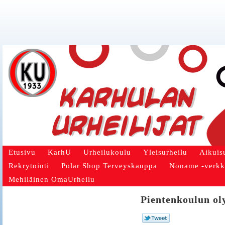
Etusivu
KarhU
Urheilukoulu
Yleisurheilu
Aikuis
Rekrytointi
Polar Shop Terveyskauppa
Noname -verk
Mehiläinen OmaUrheilu
Pientenkoulun ol