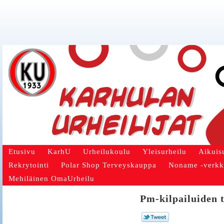
Etusivu
KarhU
Urheilukoulu
Yleisurheilu
Aikuis
Rekrytointi
Polar Shop Terveyskauppa
Noname -verk
Mehiläinen OmaUrheilu
Pm-kilpailuiden 