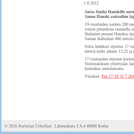
1.8.2012
Jatta-Juulia Hanskille mes
Janne Hanski voittoihin laj
19-vuotiaiden naisten 200 met
voiton pituudessa tasaisella 
Ihalainen peesasi Hanskia sijo
Saman ikäluokan 400 metrin a
Sofia Junkkari sijoittui 17-v
metriä kulki aikaan 13,25 ja 
17-vuotiaiden miesten korkeu
Voittotuloksen ylitettyään Ja
kuitenkin onnistumatta.
Tulokset:
Pm 17-19 31.7.201
©
2026 Karhulan Urheilijat
Lähteenkatu 2 A 4 48600 Kotka