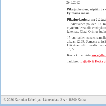
29.5.2012
Pikajuoksujen, seipään ja vi
kylmässä säässä.
Pikajuoksuissa myötätuuli
15-vuotiaiden poikien 100 met
myötätuulessa alle ennätyksen
lukemaa. Olavi Orimus juoksi
17-vuotiaiden naisten samalla
aikaan 12,59. Samassa erässä 
Häkkänen ylitti maaliviivan 
13,72.
Kuvia kilpailuista
kuvagaller
Tulokset:
Lajipäivät Kotka 2
©
2026 Karhulan Urheilijat
Lähteenkatu 2 A 4 48600 Kotka