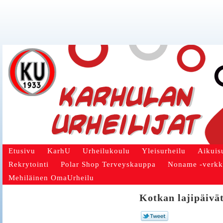
Etusivu
KarhU
Urheilukoulu
Yleisurheilu
Aikuis
Rekrytointi
Polar Shop Terveyskauppa
Noname -verk
Mehiläinen OmaUrheilu
Kotkan lajipäivät