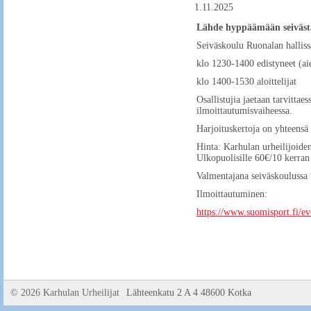
1.11.2025
Lähde hyppäämään seivästä
Seiväskoulu Ruonalan hallissa
klo 1230-1400 edistyneet (a
klo 1400-1530 aloittelijat
Osallistujia jaetaan tarvittae
ilmoittautumisvaiheessa.
Harjoituskertoja on yhteensä 
Hinta: Karhulan urheilijoide
Ulkopuolisille 60€/10 kerran 
Valmentajana seiväskoulussa 
Ilmoittautuminen:
https://www.suomisport.fi/
©
2026 Karhulan Urheilijat
Lähteenkatu 2 A 4 48600 Kotka