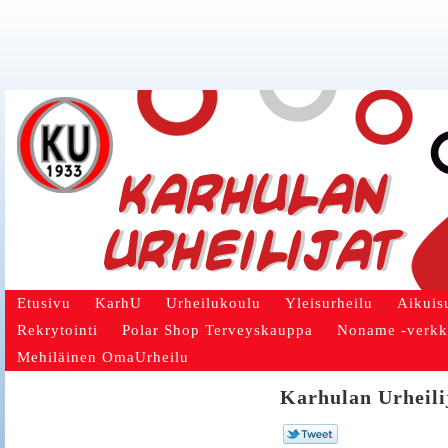
Etusivu
KarhU
Urheilukoulu
Yleisurheilu
Aikuis
Rekrytointi
Polar Shop Terveyskauppa
Noname -verk
Mehiläinen OmaUrheilu
Karhulan Urheilij