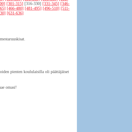
00]
[301-315]
[316-330]
[331-345]
[346-
65]
[466-480]
[481-495]
[496-510]
[511-
30]
[631-636]
mestaruuskisat.
)
iden pienten koululaisilla oli päättäjäiset
 hae omasi!