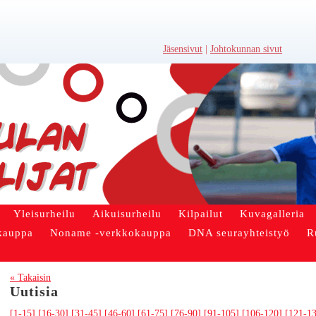
Jäsensivut
|
Johtokunnan sivut
Yleisurheilu
Aikuisurheilu
Kilpailut
Kuvagalleria
kauppa
Noname -verkkokauppa
DNA seurayhteistyö
R
« Takaisin
Uutisia
[1-15]
[16-30]
[31-45]
[46-60]
[61-75]
[76-90]
[91-105]
[106-120]
[121-1