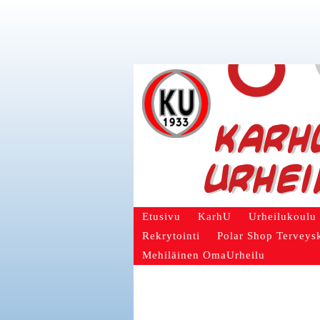
Etusivu
KarhU
Urheilukoulu
Rekrytointi
Polar Shop Terveys
Mehiläinen OmaUrheilu