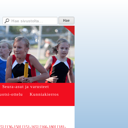
Seura-asut ja varusteet
uotsi-ottelu
Kunniakierros
35]
[136-150]
[151-165]
[166-180]
[181-