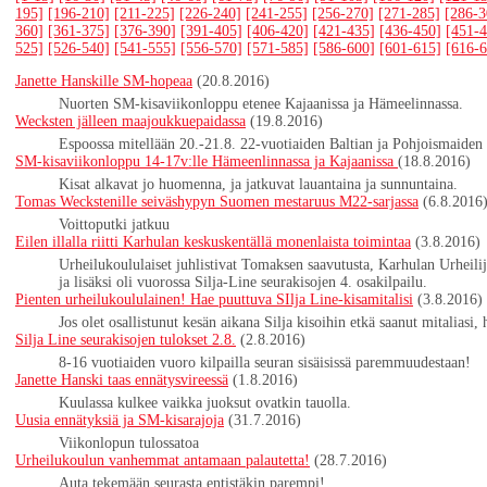
195]
[196-210]
[211-225]
[226-240]
[241-255]
[256-270]
[271-285]
[286-3
360]
[361-375]
[376-390]
[391-405]
[406-420]
[421-435]
[436-450]
[451-4
525]
[526-540]
[541-555]
[556-570]
[571-585]
[586-600]
[601-615]
[616-6
Janette Hanskille SM-hopeaa
(20.8.2016)
Nuorten SM-kisaviikonloppu etenee Kajaanissa ja Hämeelinnassa.
Wecksten jälleen maajoukkuepaidassa
(19.8.2016)
Espoossa mitellään 20.-21.8. 22-vuotiaiden Baltian ja Pohjoismaiden 
SM-kisaviikonloppu 14-17v:lle Hämeenlinnassa ja Kajaanissa
(18.8.2016)
Kisat alkavat jo huomenna, ja jatkuvat lauantaina ja sunnuntaina.
Tomas Weckstenille seiväshypyn Suomen mestaruus M22-sarjassa
(6.8.2016
Voittoputki jatkuu
Eilen illalla riitti Karhulan keskuskentällä monenlaista toimintaa
(3.8.2016)
Urheilukoululaiset juhlistivat Tomaksen saavutusta, Karhulan Urheilijo
ja lisäksi oli vuorossa Silja-Line seurakisojen 4. osakilpailu.
Pienten urheilukoululainen! Hae puuttuva SIlja Line-kisamitalisi
(3.8.2016)
Jos olet osallistunut kesän aikana Silja kisoihin etkä saanut mitaliasi,
Silja Line seurakisojen tulokset 2.8.
(2.8.2016)
8-16 vuotiaiden vuoro kilpailla seuran sisäisissä paremmuudestaan!
Janette Hanski taas ennätysvireessä
(1.8.2016)
Kuulassa kulkee vaikka juoksut ovatkin tauolla.
Uusia ennätyksiä ja SM-kisarajoja
(31.7.2016)
Viikonlopun tulossatoa
Urheilukoulun vanhemmat antamaan palautetta!
(28.7.2016)
Auta tekemään seurasta entistäkin parempi!