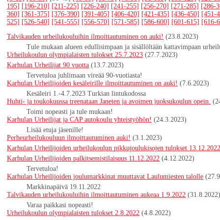
195]
[196-210]
[211-225]
[226-240]
[241-255]
[256-270]
[271-285]
[286-3
360]
[361-375]
[376-390]
[391-405]
[406-420]
[421-435]
[436-450]
[451-4
525]
[526-540]
[541-555]
[556-570]
[571-585]
[586-600]
[601-615]
[616-6
Talvikauden urheilukouluihin ilmoittautuminen on auki!
(23.8.2023)
Tule mukaan alueen edullisimpaan ja sisällöltään kattavimpaan urhei
Urheilukoulun olympialaisten tulokset 25.7.2023
(27.7.2023)
Karhulan Urheilijat 90 vuotta
(13.7.2023)
Tervetuloa juhlimaan vireää 90-vuotiasta!
Karhulan Urheilijoiden kesäleirille ilmoittautuminen on auki!
(7.6.2023)
Kesäleiri 1.-4.7.2023 Turkian lintukodossa
Huhti- ja toukokuussa treenataan Janeten ja avoimen juoksukoulun opein.
(2
Toimi nopeasti ja tule mukaan!
Karhulan Urheilijat ja CAP autokoulu yhteistyöhön!
(24.3.2023)
Lisää etuja jäsenille!
Perheurheilukouluun ilmoittautuminen auki!
(3.1.2023)
Karhulan Urheilijoiden urheilukoulun pikkujoulukisojen tulokset 13.12.202
Karhulan Urheilijoiden palkitsemistilaisuus 11.12.2022
(4.12.2022)
Tervetuloa!
Karhulan Urheilijoiden joulumarkkinat muuttavat Laulumiesten talolle
(27.
Markkinapäivä 19.11.2022
Talvikauden urheilukouluihin ilmoittautuminen aukeaa 1.9.2022
(31.8.2022
Varaa paikkasi nopeasti!
Urheilukoulun olympialaisten tulokset 2.8.2022
(4.8.2022)