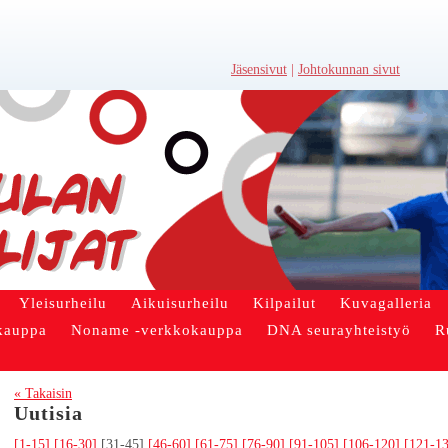
Jäsensivut
|
Johtokunnan sivut
Yleisurheilu
Aikuisurheilu
Kilpailut
Kuvagalleria
kauppa
Noname -verkkokauppa
DNA seurayhteistyö
R
« Takaisin
Uutisia
[1-15]
[16-30]
[31-45]
[46-60]
[61-75]
[76-90]
[91-105]
[106-120]
[121-1