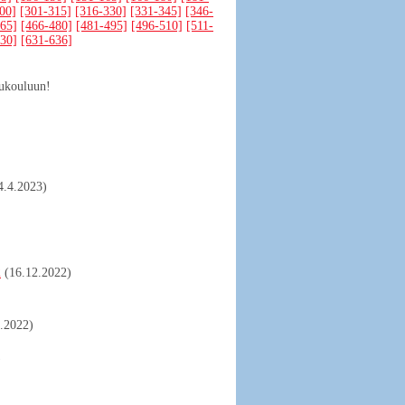
00]
[301-315]
[316-330]
[331-345]
[346-
65]
[466-480]
[481-495]
[496-510]
[511-
30]
[631-636]
lukouluun!
4.4.2023)
2
(16.12.2022)
9.2022)
)