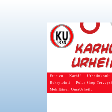
Etusivu
KarhU
Urheilukoulu
Rekrytointi
Polar Shop Terveys
Mehiläinen OmaUrheilu