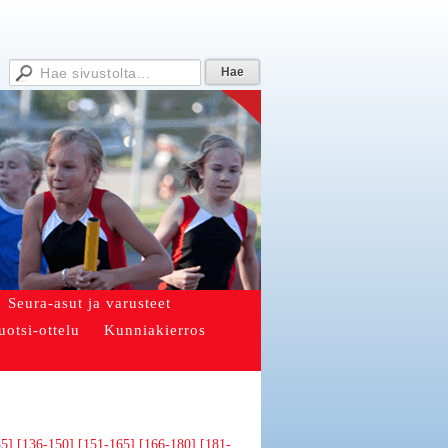
Seura-asut ja varusteet
uotsi-ottelu
Kunniakierros
35]
[136-150]
[151-165]
[166-180]
[181-