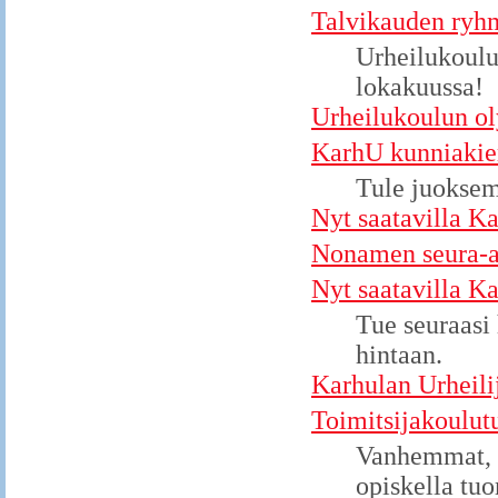
Talvikauden ryhm
Urheilukoulu
lokakuussa!
Urheilukoulun ol
KarhU kunniakie
Tule juoksem
Nyt saatavilla K
Nonamen seura-as
Nyt saatavilla K
Tue seuraasi
hintaan.
Karhulan Urheili
Toimitsijakoulut
Vanhemmat, u
opiskella tu