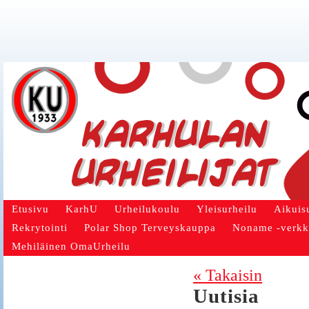
Etusivu
KarhU
Urheilukoulu
Yleisurheilu
Aikuis
Rekrytointi
Polar Shop Terveyskauppa
Noname -verk
Mehiläinen OmaUrheilu
« Takaisin
Uutisia