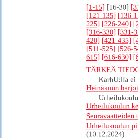
[1-15]
[16-30]
[3
[121-135]
[136-1
225]
[226-240]
[
[316-330]
[331-3
420]
[421-435]
[
[511-525]
[526-5
615]
[616-630]
[
TÄRKEÄ TIEDO
KarhU:lla ei
Heinäkuun harjoi
Urheilukoulu
Urheilukoulun ke
Seuravaatteiden t
Urheilukoulun pi
(10.12.2024)