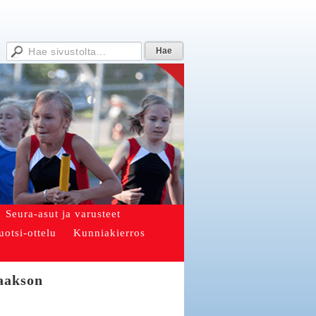
Seura-asut ja varusteet
uotsi-ottelu
Kunniakierros
aakson