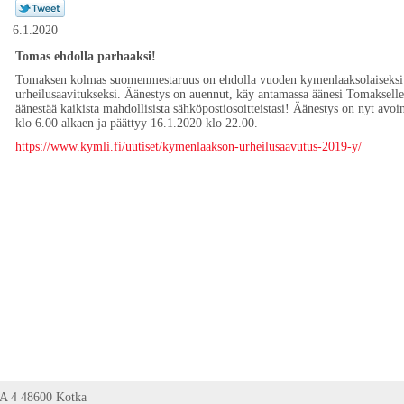
6.1.2020
Tomas ehdolla parhaaksi!
Tomaksen kolmas suomenmestaruus on ehdolla vuoden kymenlaaksolaiseksi
urheilusaavitukseksi. Äänestys on auennut, käy antamassa äänesi Tomakselle
äänestää kaikista mahdollisista sähköpostiosoitteistasi! Äänestys on nyt avo
klo 6.00 alkaen ja päättyy 16.1.2020 klo 22.00.
https://www.kymli.fi/uutiset/kymenlaakson-urheilusaavutus-2019-y/
 A 4 48600 Kotka