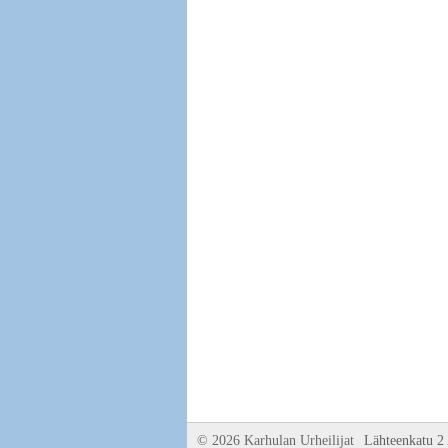
©
2026 Karhulan Urheilijat
Lähteenkatu 2