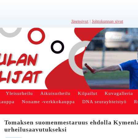
Jäsensivut
|
Johtokunnan sivut
Yleisurheilu
Aikuisurheilu
Kilpailut
Kuvagalleria
kauppa
Noname -verkkokauppa
DNA seurayhteistyö
R
Tomaksen suomenmestaruus ehdolla Kymenl
urheilusaavutukseksi