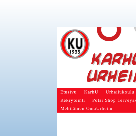
Etusivu
KarhU
Urheilukoulu
Rekrytointi
Polar Shop Terveys
Mehiläinen OmaUrheilu