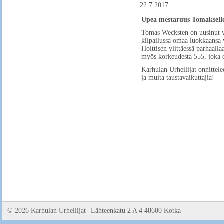
22.7.2017
Upea mestaruus Tomaksell
Tomas Wecksten on uusinut v
kilpailussa omaa luokkaansa 
Holttisen ylittäessä parhaall
myös korkeudesta 555, joka ol
Karhulan Urheilijat onnittel
ja muita taustavaikuttajia!
©
2026 Karhulan Urheilijat
Lähteenkatu 2 A 4 48600 Kotka