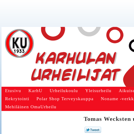
Etusivu
KarhU
Urheilukoulu
Yleisurheilu
Aikuis
Rekrytointi
Polar Shop Terveyskauppa
Noname -verk
Mehiläinen OmaUrheilu
Tomas Wecksten u