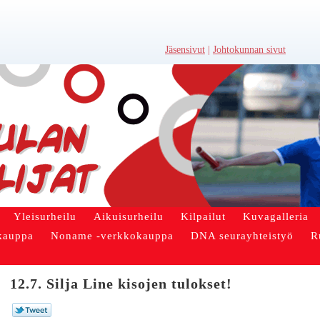
Jäsensivut
|
Johtokunnan sivut
Yleisurheilu
Aikuisurheilu
Kilpailut
Kuvagalleria
kauppa
Noname -verkkokauppa
DNA seurayhteistyö
R
12.7. Silja Line kisojen tulokset!