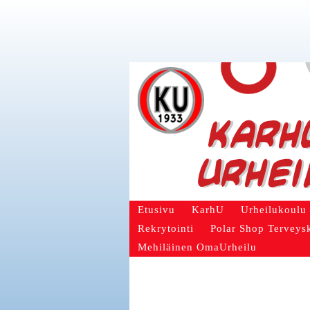
Etusivu
KarhU
Urheilukoulu
Rekrytointi
Polar Shop Terveys
Mehiläinen OmaUrheilu