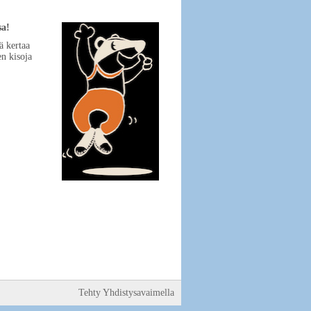
sa!
lä kertaa
en kisoja
Tehty Yhdistysavaimella