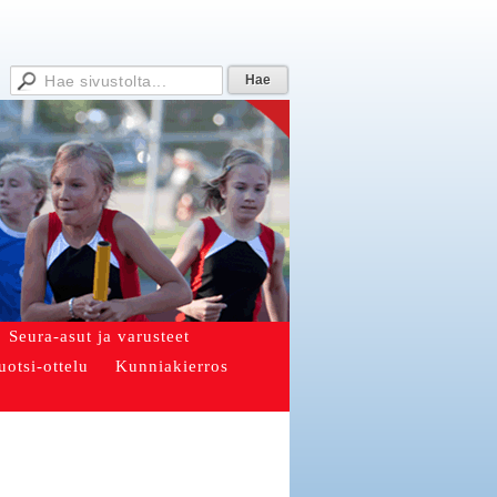
Seura-asut ja varusteet
uotsi-ottelu
Kunniakierros