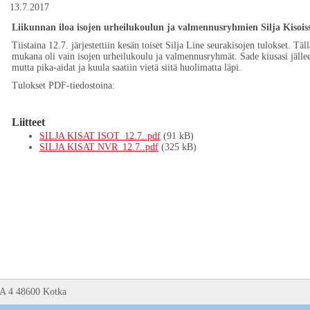
13.7.2017
Liikunnan iloa isojen urheilukoulun ja valmennusryhmien Silja Kisois
Tiistaina 12.7. järjestettiin kesän toiset Silja Line seurakisojen tulokset. Täl
mukana oli vain isojen urheilukoulu ja valmennusryhmät. Sade kiusasi jälle
mutta pika-aidat ja kuula saatiin vietä siitä huolimatta läpi.
Tulokset PDF-tiedostoina:
Liitteet
SILJA KISAT ISOT_12.7..pdf
(91 kB)
SILJA KISAT NVR_12.7..pdf
(325 kB)
 A 4 48600 Kotka