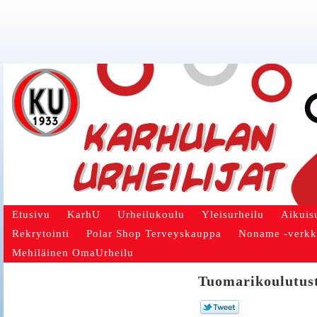
Etusivu
KarhU
Urheilukoulu
Yleisurheilu
Aikuis
Rekrytointi
Polar Shop Terveyskauppa
Noname -verk
Mehiläinen OmaUrheilu
Tuomarikoulutust