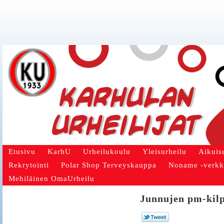
Etusivu
KarhU
Urheilukoulu
Yleisurheilu
Aikuis
Rekrytointi
Polar Shop Terveyskauppa
Noname -verk
Mehiläinen OmaUrheilu
Junnujen pm-kilp