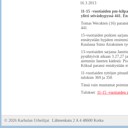
16.3.2013
11-15 -vuotiaiden pm-kilpa
ylitti seiväshypyssä 441. 
Tomas Wecskten (16) paransi 
441.
15-vuotiaiden poikien sarjas
ennätystään hypäten ensimmäi
Kuulassa Simo Airaksinen työ
13-vuotiaiden sarjassa Janett
pysähtyivät aikaan 3.27,27 j
aiemmin Janeten kädestä. Pis
Köksal paransi ennätystään 
11-vuotiaiden tyttöjen pituud
tuloksin 369 ja 350.
Tässä vain muutamat poiminno
Tulokset:
11-15 -vuotiaiden 
©
2026 Karhulan Urheilijat
Lähteenkatu 2 A 4 48600 Kotka