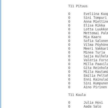
T11 Pituus

0	Eveliina Kuoppala	KarhU		

0	Sini Tompuri	KarhU		

0	Anna Miettinen	KarhU		

0	Elisa Rikka	KarhU		

0	Lotta Luukkonen	KuusKi		

0	Mettemai Palmer	PyhtKi		

0	Mia Kaaro		VehkVei		

0	Sofia Salonen	KarhKa		

0	Vilma Pöyhönen	KarhKa		

0	Meeri Vakkari	KarhU		

0	Minea Turja	PyhtYr		

0	Saija Kulhelm	PyhtYr

0	Valeria Forss	KarhU		

0	Milla Paavilainen	KarhU		

0	Gita Reinholm	KarhKa		

0	Miila Hautamäki	PyhtY

0	Emilia Peltoheimo	VirSa

0	Enni Kainulainen	KarhU

0	Sini Kumpunen	KarhU

0	Aino Pirinen	KarhU		

T11 Kuula

0	Julia Hovi		PyhtKi		

0	Aada Salo		IitPy		
