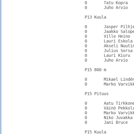
0	Tatu Kopra	HamPo

0	Juho Arvio	KarhKa		

P13 Kuula

0	Jasper Pilhjerta	KarhU		

0	Jaakko Salopelto	KarhKa		

0	Ville Heino	HamPo		

0	Lauri Eskola	IitPy	10.81	10.81

0	Akseli Nuutinen	IitPy	7.61	7.61

0	Julius Sorsa	KarhKa		

0	Lauri Kiuru	PyhtKi		9.40

0	Juho Arvio	KarhKa

P15 800 m

0	Mikael Lindén	ElimVau		

0	Marko Varvikko	ValkKa		

P15 Pituus

0	Aatu Tirkkonen	KarhU		

0	Väinö Pekkola	RuotsKi	5.55	5.55

0	Marko Varvikko	ValkKa	5.10	5.10

0	Niko Juvakka	KarhU	4.04	4.04

0	Jani Bruce	KarhU	4.91	4.91

P15 Kuula
