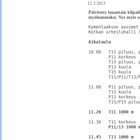
12.3.2013
Päivitetty lauantain kilpai
myöhemmäksi. Nyt myös osal
Kymenlaakson avoimet 
Kotkan urheiluhalli 1
Aikataulu
10.00	T11 pituus, paikka 2

	P11 korkeus

	T13 pituus, paikka 1

	P13 kuula

	T15 kuula

	T11/P11/T13/P13/T15/P15 seiväs-pole vault

11.00	P11 pituus, paikka 2

	T13 kuula

	P13 korkeus

	T15/P15 pituus, paikka 1

11.20   T11 1000 m
11.30	T11 korkeus

  P11/13 1000 
11.45 
T13 1000 m