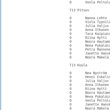
0	Venla Peltola	LUM		2.03	2.11

T13 Pituus

0	Nanna Lehto	PyhtKi		

0	Viola Tyynilä	KarhU		

0	Julia Valjus	KarhU		

0	Anna Itkonen	KarhU		

0	Tara Kaipiainen	PyhtYr	4.45	4.45

0	Riina Hytti		PyhtYr	3.77	3.77

0	Noora Hautamäki	PyhtY	4.31	4.31

0	Neea Pykäläinen	KarhU		

0	Petra Mannonen	KarhU		3.77

0	Janette Hanski	KarhU	4.26	4.26

0	Noora Mäkelä	AnjLi	3.96	3.96

T13 Kuula

0	Nea Nyström	KarhU		

0	Henni Eskelinen	LahdA	7.59	7.59

0	Julia Valjus	KarhU		

0	Anna Itkonen	KarhU		

0	Riina Hytti	PyhtYr	7.90	7.90

0	Noora Hautamäki	PyhtY	9.46	9.46

0	Neea Pykäläinen	KarhU		7.10

0	Venla Peltola	LUM	7.18	7.18

0	Janette Hanski	KarhU	8.85	8.85

0	Noora Mäkelä	AnjLi	8.56	9.28
