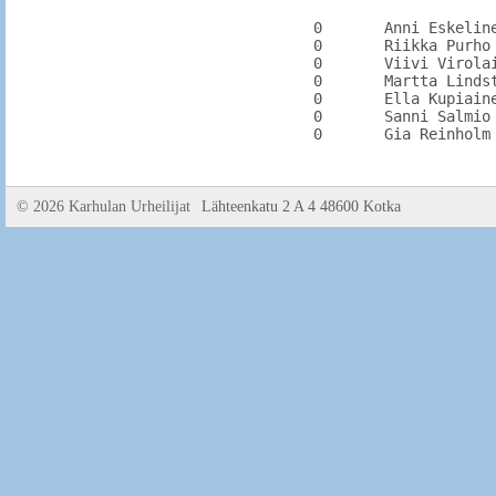
0	Anni Eskelinen	LahdA	8.52	8.52

0	Riikka Purho	KouvU		

0	Viivi Virolainen	PyhtY		10.01

0	Martta Lindström	PyhtY		9.89

0	Ella Kupiainen	KarhU		

0	Sanni Salmio	KuusKi	10.92	11.27

©
2026 Karhulan Urheilijat
Lähteenkatu 2 A 4 48600 Kotka