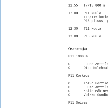
11.55   T/P15 800 m
12.00	P11 kuula

	T13/T15 korkeus

	P13 pituus, paikka 1

12.30	T11 kuula

13.00	P15 kuula
Osanottajat
P11 1000 m

0	Juuso Anttila	MetsäkKu		

0	Otso Kolehmainen	IitPy		

P11 Korkeus

0	Toivo Partiainen	KarhU		

0	Juuso Anttila	MetsäkKu		1.15

0	Kalle Mäkinen	VantSa	1.37	1.37

0	Veikko Sundberg	PyhtYr		

P11 Seiväs
