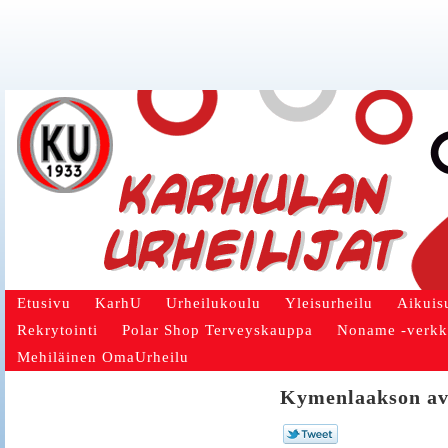
Etusivu
KarhU
Urheilukoulu
Yleisurheilu
Aikuis
Rekrytointi
Polar Shop Terveyskauppa
Noname -verk
Mehiläinen OmaUrheilu
Kymenlaakson avo