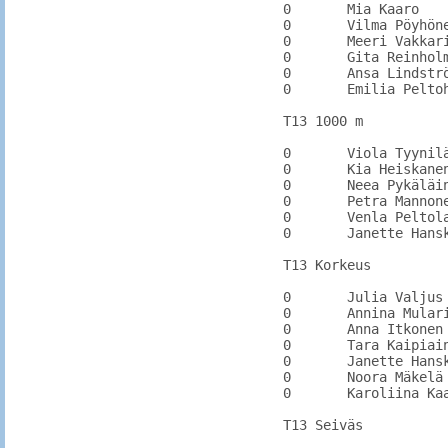
0	Mia Kaaro		VehkVei		

0	Vilma Pöyhönen	KarhKa		4.37

0	Meeri Vakkari	KarhU		

0	Gita Reinholm	KarhKa		5.73

0	Ansa Lindström	PyhtYr		7.51

0	Emilia Peltoheimo	VirSa

T13 1000 m

0	Viola Tyynilä	KarhU		

0	Kia Heiskanen	PyhtYr	3:17.65	3:17.65

0	Neea Pykäläinen	KarhU		

0	Petra Mannonen	KarhU		

0	Venla Peltola	LUM	3:33.07	3:33.07

0	Janette Hanski	KarhU		

T13 Korkeus

0	Julia Valjus	KarhU		1.00

0	Annina Mulari	KarhKa		1.30

0	Anna Itkonen	KarhU		0.95

0	Tara Kaipiainen	PyhtYr		1.35

0	Janette Hanski	KarhU		1.15

0	Noora Mäkelä	AnjLi		1.32

0	Karoliina Kaartti	OrimJy

T13 Seiväs
