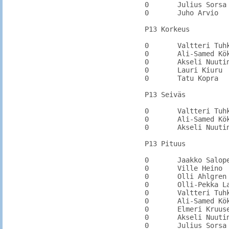
0	Julius Sorsa	KarhKa		3:27.85

0	Juho Arvio	KarhKa

P13 Korkeus

0	Valtteri Tuhkanen	KarhKa		1.10

0	Ali-Samed Köksal	KarhU		

0	Akseli Nuutinen	IitPy	1.38	1.38

0	Lauri Kiuru	PyhtKi		1.34

0	Tatu Kopra	HamPo

P13 Seiväs

0	Valtteri Tuhkanen	KarhKa		

0	Ali-Samed Köksal	KarhU		

0	Akseli Nuutinen	IitPy	2.25	2.25

P13 Pituus

0	Jaakko Salopelto	KarhKa		

0	Ville Heino	HamPo		

0	Olli Ahlgren	ValkKa		

0	Olli-Pekka Laitila	KarhKa		

0	Valtteri Tuhkanen	KarhKa		

0	Ali-Samed Köksal	KarhU		

0	Elmeri Kruuse	KarhU		

0	Akseli Nuutinen	IitPy	4.34	4.34

0	Julius Sorsa	KarhKa
