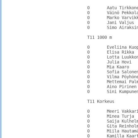
0	Aatu Tirkkonen	KarhU		

0	Väinö Pekkola	RuotsKi		9.99

0	Marko Varvikko	ValkKa		

0	Jani Valjus	KarhU		

0	Simo Airaksinen	KarhU		

T11 1000 m

0	Eveliina Kuoppala	KarhU		

0	Elisa Rikka	KarhU		

0	Lotta Luukkonen	KuusKi		

0	Julia Hovi		PyhtKi		

0	Mia Kaaro		VehkVei		

0	Sofia Salonen	KarhKa		

0	Vilma Pöyhönen	KarhKa

0	Mettemai Palmer	PyhtKi

0	Aino Pirinen	KarhU

0	Sini Kumpunen	KarhU		

T11 Korkeus

0	Meeri Vakkari	KarhU		

0	Minea Turja	PyhtYr		

0	Saija Kulhelm	PyhtYr		

0	Gita Reinholm	KarhKa		0.96

0	Miila Hautamäki	PyhtY		0.90

0	Kamilla Kaartti	OrimJy
