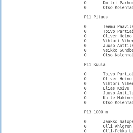
0	Dmitri Parhomenko    RUS		220	220

0	Otso Kolehmainen	IitPy		1.70

P11 Pituus

0	Teemu Paavilainen	KarhU		

0	Toivo Partiainen	KarhU		

0	Oliver Heino	HamPo		

0	Vihtori Vihervaara	HamPo		4.00

0	Juuso Anttila	MetsäkKu		3.48

0	Veikko Sundberg	PyhtYr		

0	Otso Kolehmainen	IitPy		3.57

P11 Kuula

0	Toivo Partiainen	KarhU		

0	Oliver Heino	HamPo		

0	Vihtori Vihervaara	HamPo		6.73

0	Elias Koivu	MetsäkKu		7.84

0	Juuso Anttila	MetsäkKu		6.60

0	Kalle Mäkinen	VantSa	9.01	9.01

0	Otso Kolehmainen	IitPy	6.94	7.33

P13 1000 m

0	Jaakko Salopelto	KarhKa		

0	Olli Ahlgren	ValkKa		

0	Olli-Pekka Laitila	KarhKa		
