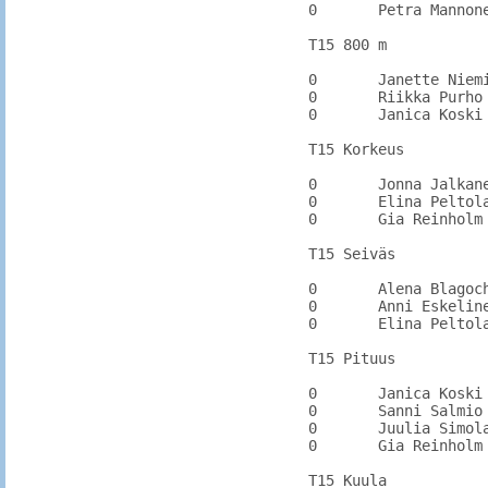
0	Petra Mannonen	KarhU

T15 800 m

0	Janette Niemi	HamPo		

0	Riikka Purho	KouvU		

0	Janica Koski	KarhU		

T15 Korkeus

0	Jonna Jalkanen	KarhKa		1.38

0	Elina Peltola	LUM	1.32	1.32

0	Gia Reinholm	KarhKa		1.40

T15 Seiväs

0	Alena Blagochevskaya RUS	3.00	3.00

0	Anni Eskelinen	LahdA	2.70	2.80

0	Elina Peltola	LUM	2.60	2.60

T15 Pituus

0	Janica Koski	KarhU		

0	Sanni Salmio	KuusKi	5.09	5.09

0	Juulia Simola	KarhU		4.63

0	Gia Reinholm	KarhKa	4.59	4.59

T15 Kuula
