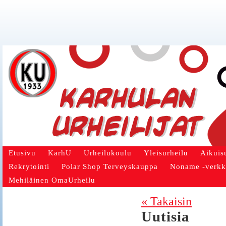
Etusivu
KarhU
Urheilukoulu
Yleisurheilu
Aikuis
Rekrytointi
Polar Shop Terveyskauppa
Noname -verk
Mehiläinen OmaUrheilu
« Takaisin
Uutisia