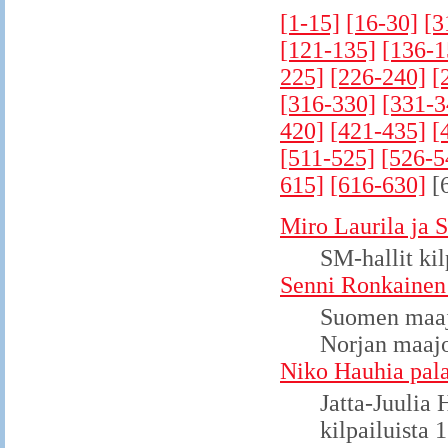
[1-15]
[16-30]
[3
[121-135]
[136-1
225]
[226-240]
[
[316-330]
[331-3
420]
[421-435]
[
[511-525]
[526-5
615]
[616-630]
[
Miro Laurila ja 
SM-hallit ki
Senni Ronkainen 
Suomen maajo
Norjan maaj
Niko Hauhia pala
Jatta-Juulia 
kilpailuista 1